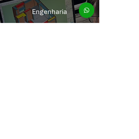
Engenharia
Projetos dos sistemas elétrico,
hidrossanitário, estrutural, de
climatização, automação, aspiração
central, lógica, CFTV, aquecimento de
agua, calefação e placas
fotovoltaicas.
Gestão Técnica
Gerenciamento de obra, planejamento,
orçamentação, compra e acompanhamento
técnico da instalação de sistemas e
acabamentos.